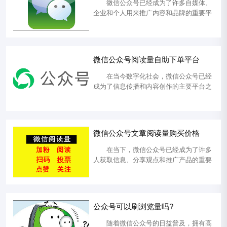
的主要因素 公众号推广费用的多少涉
微信公众号已经成为了许多自媒体、
及到多个因素，其中最主要的包...
企业和个人用来推广内容和品牌的重要平
台。然而，要在微信公众号上做好文章推
广，需要一些策略和技巧。本文将讲解如
何有效地推广您的微信公众号文章，以吸
引更多的读者和关注者。 1、高质量
微信公众号阅读量自助下单平台
内容是王道： 在微信公众号上，内容
始终是吸引读者的核心。无论您是写博
在当今数字化社会，微信公众号已经
客、新闻、教育、娱乐还是其他类型的...
成为了信息传播和内容创作的主要平台之
一。无论是企业还是个人，都希望能够在
微信公众号上获得更多的关注和阅读量。
但是，要想获得高阅读量并不容易，这就
需要付出大量的时间和精力来推广和宣
微信公众号文章阅读量购买价格
传。 本网站就是一家微信公众号阅读
量自助下单平台，为用户提供了一种更加
在当下，微信公众号已经成为了许多
便捷和经济实惠的方式来提高微信公众...
人获取信息、分享观点和推广产品的重要
平台。作为中国最大的社交媒体平台之
一，微信汇聚了数以亿计的用户，而公众
号则为内容创作者提供了一个广泛传播自
己想法的机会。然而，为了提高文章的曝
公众号可以刷浏览量吗?
光度和吸引更多的读者，一些公众号管理
员选择购买文章阅读量。在本文中，我们
随着微信公众号的日益普及，拥有高