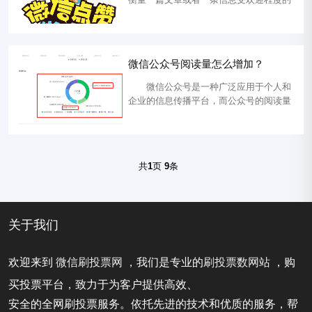
重要指标。对于微信公众号来说，更是如
此。点赞数不仅可以提升文章的可信度，
还可以帮助文章在微信平台上获得更多的
曝光，从而吸引更多的关注者。因此，许
微信公众号阅读量怎么增加？
多公众号运营者开始寻找购买点赞的方式
来提升自己的影响力。本文将向您介绍微
微信公众号是一种广泛应用于个人和
信公众号点赞的购买途径。 微信...
企业的信息传播平台，而公众号的阅读量
是衡量其影响力和受众关注程度的重要指
标。提升微信公众号的阅读量对于增强品
牌知名度、拓展受众群体和推广内容至关
重要。在本文中，我们将介绍几种有效的
共
1
页
9
条
方法，帮助您提升微信公众号的阅读
量。 微信公众号阅读量怎么增
加？ 1. 优质内容创作： 优质内容
是...
关于我们
欢迎来到
微信刷投票网
，我们是专业的
刷投票数网站
，购
买投票平台，致力于为客户提供高效、
安全的全网刷投票服务。依托先进的技术和优质的服务，帮