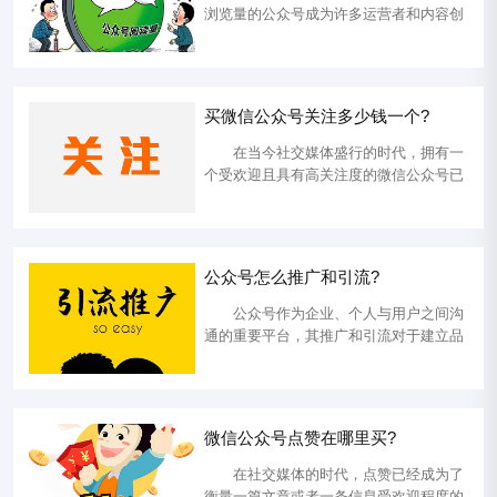
将讨论微信公众号文章阅读量的购买价...
浏览量的公众号成为许多运营者和内容创
作者的追求目标。在一些特定情况下，人
们会采取一些技术手段来刷浏览量，以增
加公众号的曝光与传播效果。那么，公众
号可以刷浏览量吗? 答案是：可以
买微信公众号关注多少钱一个?
的。接下来将由微信刷投票网管理员来为
大家明确阐述公众号可以通过技术手段刷
在当今社交媒体盛行的时代，拥有一
浏览量，以及这种做法的目的和实现方...
个受欢迎且具有高关注度的微信公众号已
成为许多人和企业追求的目标。然而，要
想在竞争激烈的微信平台上脱颖而出，积
累大量的粉丝往往是一项艰巨的任务。因
此，许多人会产生一个问题：买微信公众
公众号怎么推广和引流?
号关注多少钱一个？本文将明确立场，透
露买微信公众号关注的价格范围，并介绍
公众号作为企业、个人与用户之间沟
一些相关事项。 微信公众号作为...
通的重要平台，其推广和引流对于建立品
牌形象、增加用户互动以及扩大影响力至
关重要。本文将提供一套完整且详细的公
众号推广和引流方案，帮助您提升曝光度
并增加粉丝互动，助力公众号的成功发
微信公众号点赞在哪里买?
展。 公众号怎么推广和引流? 1.
优化公众号设置与内容策略 a. 完善公
在社交媒体的时代，点赞已经成为了
众号资料：确保公众号的名称...
衡量一篇文章或者一条信息受欢迎程度的