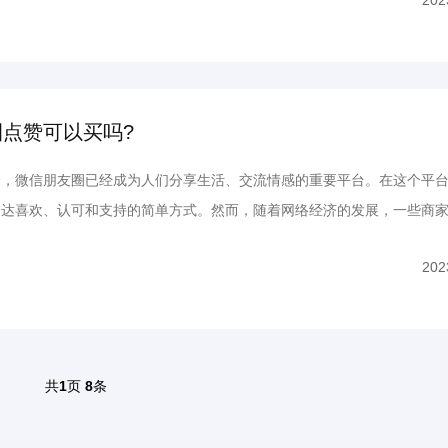
202
制： 在微信朋友圈中，点赞是一种即时互动，当我们点击...
点赞可以买吗?
微信朋友圈已经成为人们分享生活、交流情感的重要平台。在这个平台
表达喜欢、认可和支持的简单方式。然而，随着网络经济的发展，一些商
点赞服务，引发了诸多争议。本文将从微信朋友圈点赞可以购买的观点出
202
弊。 微信朋友圈点赞可以买吗? 一、微信朋友圈点赞...
共
1
页
8
条