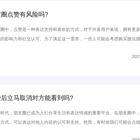
圈点赞有风险吗?
中，点赞是一种表达支持和喜欢的方式，对于许多用户来说，拥有更多
大的影响力和社交认可。为了满足这一需求，一些人可能会考虑购买微信
候就有人问了，买微信朋友圈点赞有风险吗? 实际上，买微信朋友圈点
202
如下： 一、买微信朋友圈点赞的安全性 1. 低风险...
赞后立马取消对方能看到吗?
代，朋友圈已成为人们分享生活和表达情感的重要平台。在朋友圈中，
动方式，可以表达对他人内容的认可和支持。然而，有时候我们可能会点
，想要取消点赞。 那么，到底朋友圈点赞后立马取消对方能看到吗?