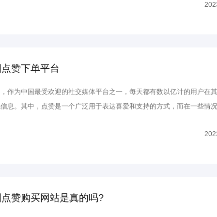
202
送的可能原因。 1. 网络连接问题： 朋友圈点赞未...
圈点赞下单平台
作为中国最受欢迎的社交媒体平台之一，每天都有数以亿计的用户在其
流信息。其中，点赞是一个广泛用于表达喜爱和支持的方式，而在一些情
能成为个人或企业在朋友圈中展示自己的重要指标。为满足这一需求，一
202
台应运而生，为用户提供了便捷的服务。本文将详细介绍这一...
圈点赞购买网站是真的吗?