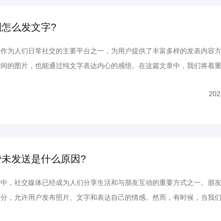
怎么发文字?
为人们日常社交的主要平台之一，为用户提供了丰富多样的发表内容方
瞬间的图片，也能通过纯文字表达内心的感悟。在这篇文章中，我们将着
圈中发表纯文字内容，让你更灵活地与朋友们分享你的心情和见闻。 
202
朋友圈”界面。在这里，你将看到屏幕右上角的相机图标，这...
赞未发送是什么原因?
，社交媒体已经成为人们分享生活和与朋友互动的重要方式之一。朋友
部分，允许用户发布照片、文字和表达自己的情感。然而，有时候，当我
帖子时，会出现点赞未发送的情况。这是为什么呢？本文将解答这个问题