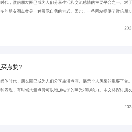
代，微信朋友圈已成为人们分享生活和交流感情的主要平台之一。对于
更多的朋友圈点赞是一种展示自我的方式。因此，一些网站提供了微信朋
帮助用户快速增加朋友圈点赞数。本文将揭秘微信朋友圈点赞购买网站的
202
一现象的实际情况。 一、微信朋友圈点赞购买网站的存在...
买点赞?
体时代，朋友圈已成为人们分享生活点滴、展示个人风采的重要平台。
一种表现，有时候大量点赞可以增加帖子的曝光和影响力。本文将探讨朋
节，帮助读者了解相关操作。 朋友圈怎么买点赞? 一、选择点赞购
202
购买朋友圈点赞，首先需要找到可信赖的点赞购买平台。在搜...